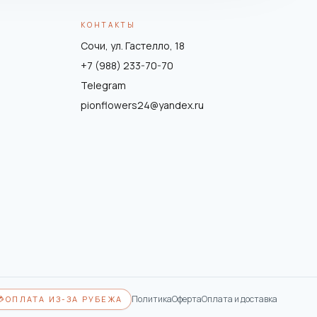
КОНТАКТЫ
Сочи, ул. Гастелло, 18
+7 (988) 233-70-70
Telegram
pionflowers24@yandex.ru
Политика
Оферта
Оплата и доставка
💳
ОПЛАТА ИЗ-ЗА РУБЕЖА