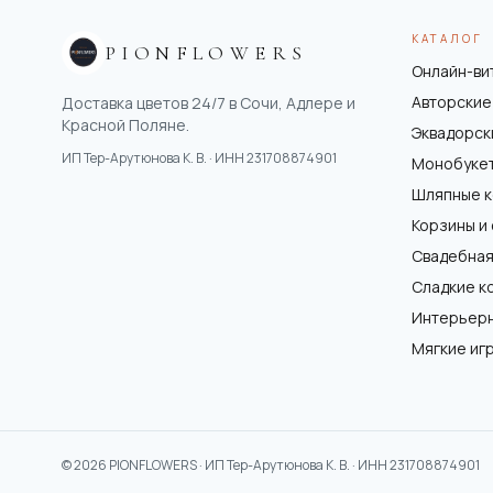
КАТАЛОГ
PIONFLOWERS
Онлайн-ви
Авторские
Доставка цветов 24/7 в Сочи, Адлере и
Красной Поляне.
Эквадорск
ИП Тер-Арутюнова К. В.
· ИНН
231708874901
Монобуке
Шляпные 
Корзины и
Свадебная
Сладкие к
Интерьер
Мягкие иг
©
2026
PIONFLOWERS ·
ИП Тер-Арутюнова К. В.
· ИНН
231708874901