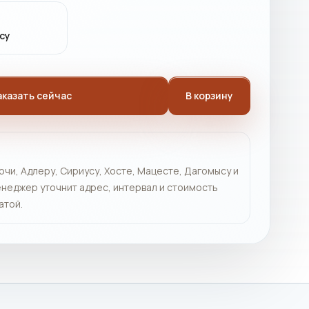
су
аказать сейчас
В корзину
очи, Адлеру, Сириусу, Хосте, Мацесте, Дагомысу и
неджер уточнит адрес, интервал и стоимость
атой.