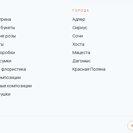
ГОРОДА
трина
Адлер
 букеты
Сириус
ие розы
Сочи
ты
Хоста
коробки
Мацеста
 сумки
Дагомыс
 флористика
Красная Поляна
омпозиции
ные композиции
рушки