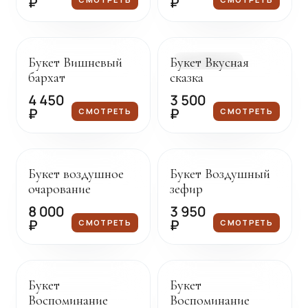
₽
₽
Под заказ
Доставка сегодня
Букет Вишневый
Букет Вкусная
В НАЛИЧИИ
бархат
сказка
4 450
3 500
₽
₽
СМОТРЕТЬ
СМОТРЕТЬ
Под заказ
Под заказ
Букет воздушное
Букет Воздушный
очарование
зефир
8 000
3 950
₽
₽
СМОТРЕТЬ
СМОТРЕТЬ
Под заказ
Под заказ
Букет
Букет
Воспоминание
Воспоминание