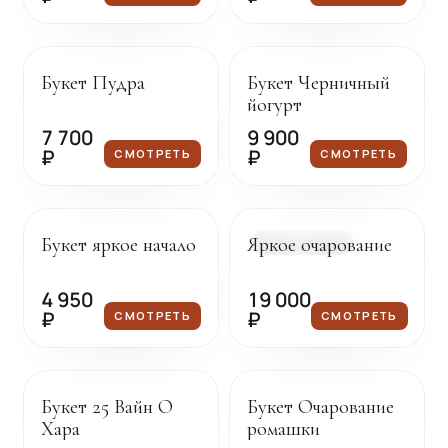
Под заказ
Под заказ
Букет Пудра
Букет Черничный
йогурт
7 700
9 900
₽
₽
СМОТРЕТЬ
СМОТРЕТЬ
Под заказ
Доставка сегодня
Букет яркое начало
Яркое очарование
В НАЛИЧИИ
4 950
19 000
₽
₽
СМОТРЕТЬ
СМОТРЕТЬ
Под заказ
Под заказ
Букет 25 Вайн О
Букет Очарование
Хара
ромашки