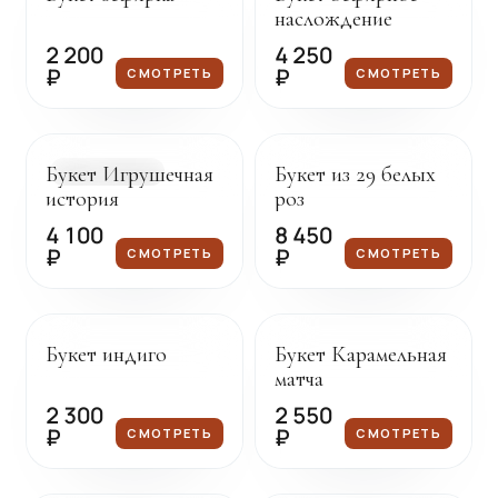
наслождение
2 200
4 250
₽
₽
СМОТРЕТЬ
СМОТРЕТЬ
Доставка сегодня
Под заказ
Букет Игрушечная
Букет из 29 белых
В НАЛИЧИИ
история
роз
4 100
8 450
₽
₽
СМОТРЕТЬ
СМОТРЕТЬ
Под заказ
Под заказ
Букет индиго
Букет Карамельная
матча
2 300
2 550
₽
₽
СМОТРЕТЬ
СМОТРЕТЬ
Под заказ
Доставка сегодня