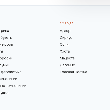
ГОРОДА
трина
Адлер
 букеты
Сириус
ие розы
Сочи
ты
Хоста
коробки
Мацеста
 сумки
Дагомыс
 флористика
Красная Поляна
омпозиции
ные композиции
рушки