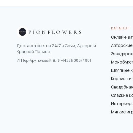
КАТАЛОГ
PIONFLOWERS
Онлайн-ви
Авторские
Доставка цветов 24/7 в Сочи, Адлере и
Красной Поляне.
Эквадорск
ИП Тер-Арутюнова К. В.
· ИНН
231708874901
Монобуке
Шляпные 
Корзины и
Свадебная
Сладкие к
Интерьер
Мягкие иг