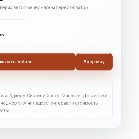
тверждается менеджером перед оплатой.
су
аказать сейчас
В корзину
очи, Адлеру, Сириусу, Хосте, Мацесте, Дагомысу и
неджер уточнит адрес, интервал и стоимость
атой.