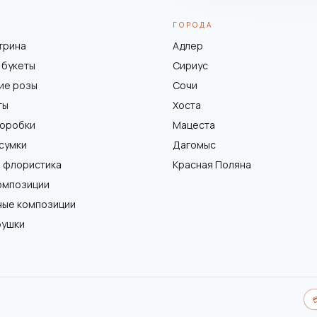
ГОРОДА
трина
Адлер
 букеты
Сириус
ие розы
Сочи
ты
Хоста
коробки
Мацеста
 сумки
Дагомыс
 флористика
Красная Поляна
омпозиции
ные композиции
рушки