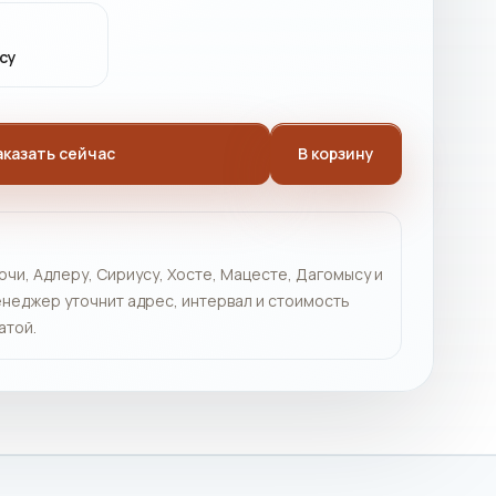
су
аказать сейчас
В корзину
очи, Адлеру, Сириусу, Хосте, Мацесте, Дагомысу и
неджер уточнит адрес, интервал и стоимость
атой.