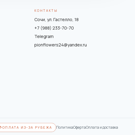
КОНТАКТЫ
Сочи, ул. Гастелло, 18
+7 (988) 233-70-70
Telegram
pionflowers24@yandex.ru
Политика
Оферта
Оплата и доставка
💳
ОПЛАТА ИЗ-ЗА РУБЕЖА