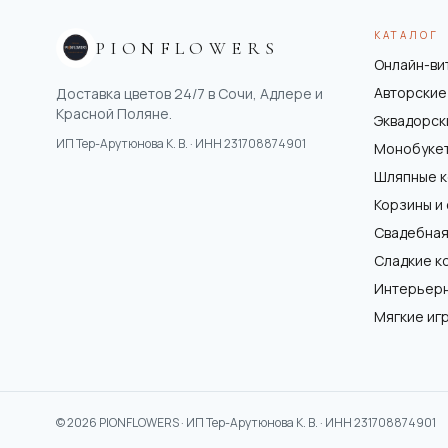
КАТАЛОГ
PIONFLOWERS
Онлайн-ви
Авторские
Доставка цветов 24/7 в Сочи, Адлере и
Красной Поляне.
Эквадорск
ИП Тер-Арутюнова К. В.
· ИНН
231708874901
Монобуке
Шляпные 
Корзины и
Свадебная
Сладкие к
Интерьер
Мягкие иг
©
2026
PIONFLOWERS ·
ИП Тер-Арутюнова К. В.
· ИНН
231708874901