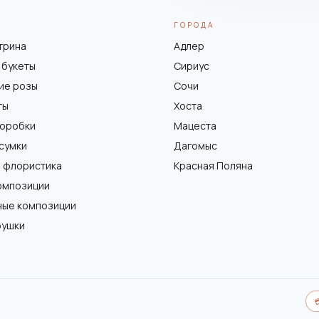
ГОРОДА
трина
Адлер
 букеты
Сириус
ие розы
Сочи
ты
Хоста
коробки
Мацеста
 сумки
Дагомыс
 флористика
Красная Поляна
омпозиции
ные композиции
рушки