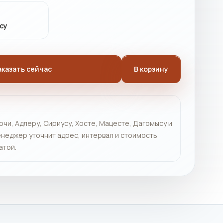
су
аказать сейчас
В корзину
очи, Адлеру, Сириусу, Хосте, Мацесте, Дагомысу и
неджер уточнит адрес, интервал и стоимость
атой.