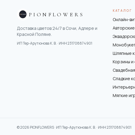
КАТАЛОГ
PIONFLOWERS
Онлайн-ви
Авторские
Доставка цветов 24/7 в Сочи, Адлере и
Красной Поляне.
Эквадорск
ИП Тер-Арутюнова К. В.
· ИНН
231708874901
Монобуке
Шляпные 
Корзины и
Свадебная
Сладкие к
Интерьер
Мягкие иг
©
2026
PIONFLOWERS ·
ИП Тер-Арутюнова К. В.
· ИНН
231708874901