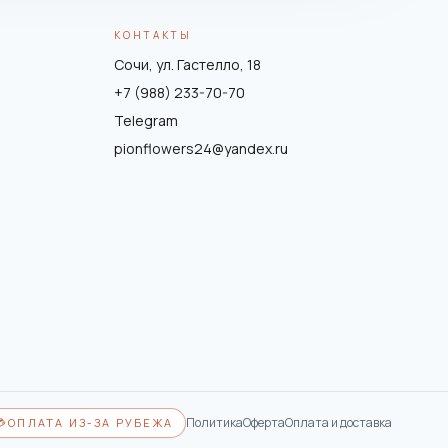
КОНТАКТЫ
Сочи, ул. Гастелло, 18
+7 (988) 233-70-70
Telegram
pionflowers24@yandex.ru
Политика
Оферта
Оплата и доставка
💳
ОПЛАТА ИЗ-ЗА РУБЕЖА