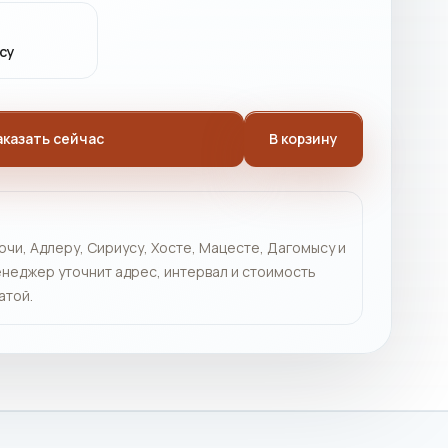
су
аказать сейчас
В корзину
очи, Адлеру, Сириусу, Хосте, Мацесте, Дагомысу и
неджер уточнит адрес, интервал и стоимость
атой.