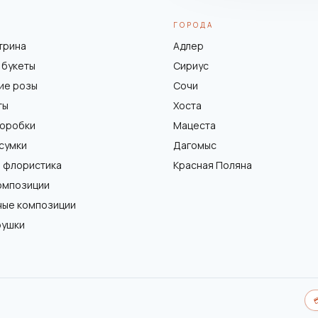
ГОРОДА
трина
Адлер
 букеты
Сириус
ие розы
Сочи
ты
Хоста
коробки
Мацеста
 сумки
Дагомыс
 флористика
Красная Поляна
омпозиции
ные композиции
рушки