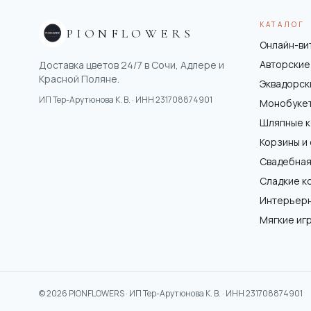
КАТАЛОГ
PIONFLOWERS
Онлайн-ви
Авторские
Доставка цветов 24/7 в Сочи, Адлере и
Красной Поляне.
Эквадорск
ИП Тер-Арутюнова К. В.
· ИНН
231708874901
Монобуке
Шляпные 
Корзины и
Свадебная
Сладкие к
Интерьер
Мягкие иг
©
2026
PIONFLOWERS ·
ИП Тер-Арутюнова К. В.
· ИНН
231708874901