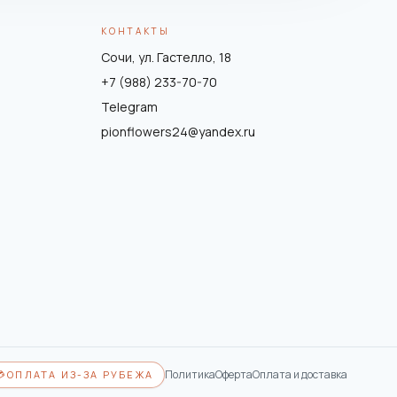
КОНТАКТЫ
Сочи, ул. Гастелло, 18
+7 (988) 233-70-70
Telegram
pionflowers24@yandex.ru
Политика
Оферта
Оплата и доставка
💳
ОПЛАТА ИЗ-ЗА РУБЕЖА