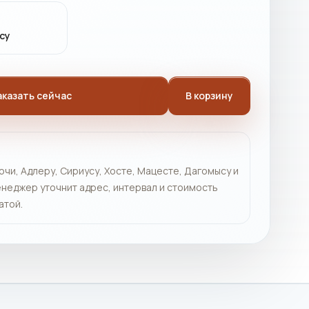
су
аказать сейчас
В корзину
очи, Адлеру, Сириусу, Хосте, Мацесте, Дагомысу и
неджер уточнит адрес, интервал и стоимость
атой.