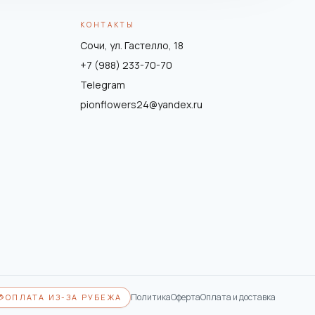
КОНТАКТЫ
Сочи, ул. Гастелло, 18
+7 (988) 233-70-70
Telegram
pionflowers24@yandex.ru
Политика
Оферта
Оплата и доставка
💳
ОПЛАТА ИЗ-ЗА РУБЕЖА