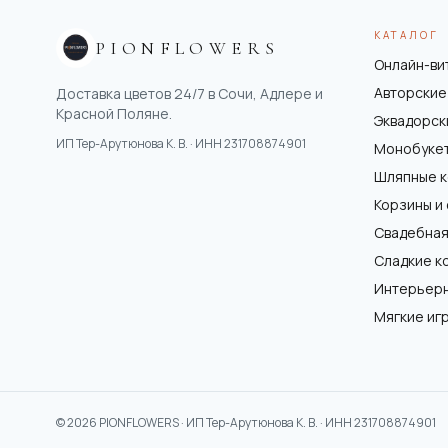
КАТАЛОГ
PIONFLOWERS
Онлайн-ви
Авторские
Доставка цветов 24/7 в Сочи, Адлере и
Красной Поляне.
Эквадорск
ИП Тер-Арутюнова К. В.
· ИНН
231708874901
Монобуке
Шляпные 
Корзины и
Свадебная
Сладкие к
Интерьер
Мягкие иг
©
2026
PIONFLOWERS ·
ИП Тер-Арутюнова К. В.
· ИНН
231708874901