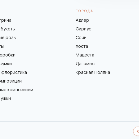
ГОРОДА
трина
Адлер
 букеты
Сириус
ие розы
Сочи
ты
Хоста
коробки
Мацеста
 сумки
Дагомыс
 флористика
Красная Поляна
омпозиции
ные композиции
рушки