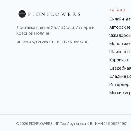
КАТАЛОГ
PIONFLOWERS
Онлайн-ви
Авторские
Доставка цветов 24/7 в Сочи, Адлере и
Красной Поляне.
Эквадорск
ИП Тер-Арутюнова К. В.
· ИНН
231708874901
Монобуке
Шляпные 
Корзины и
Свадебная
Сладкие к
Интерьер
Мягкие иг
©
2026
PIONFLOWERS ·
ИП Тер-Арутюнова К. В.
· ИНН
231708874901