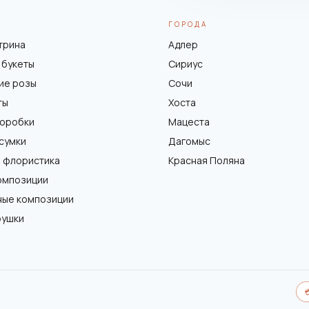
ГОРОДА
трина
Адлер
 букеты
Сириус
ие розы
Сочи
ты
Хоста
коробки
Мацеста
 сумки
Дагомыс
 флористика
Красная Поляна
омпозиции
ные композиции
рушки