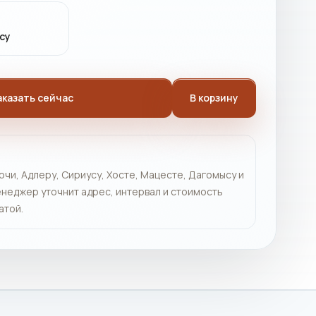
су
аказать сейчас
В корзину
очи, Адлеру, Сириусу, Хосте, Мацесте, Дагомысу и
неджер уточнит адрес, интервал и стоимость
атой.