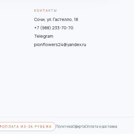
КОНТАКТЫ
Сочи, ул. Гастелло, 18
+7 (988) 233-70-70
Telegram
pionflowers24@yandex.ru
Политика
Оферта
Оплата и доставка
💳
ОПЛАТА ИЗ-ЗА РУБЕЖА