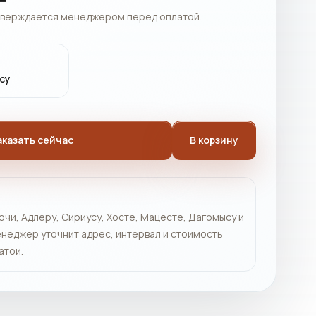
тверждается менеджером перед оплатой.
су
аказать сейчас
В корзину
очи, Адлеру, Сириусу, Хосте, Мацесте, Дагомысу и
неджер уточнит адрес, интервал и стоимость
атой.