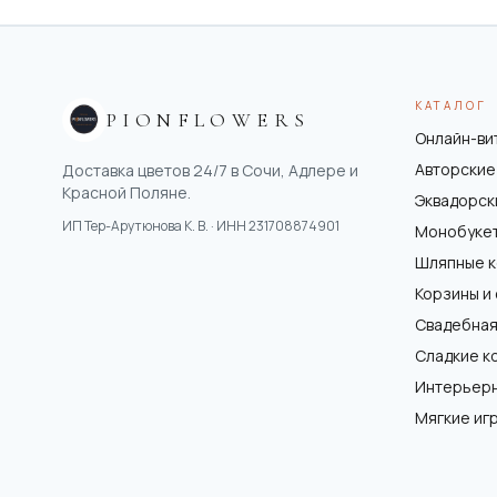
КАТАЛОГ
PIONFLOWERS
Онлайн-ви
Авторские
Доставка цветов 24/7 в Сочи, Адлере и
Красной Поляне.
Эквадорск
ИП Тер-Арутюнова К. В.
· ИНН
231708874901
Монобуке
Шляпные 
Корзины и
Свадебная
Сладкие к
Интерьер
Мягкие иг