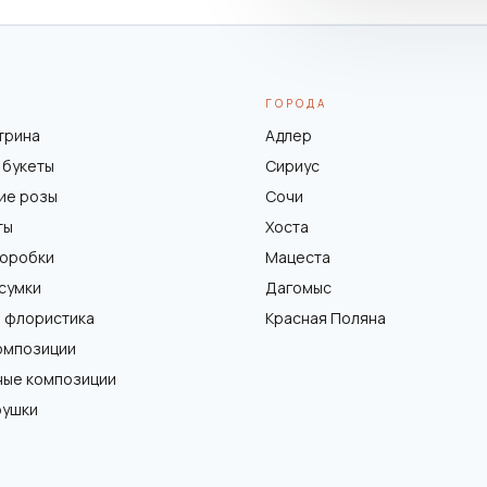
ГОРОДА
трина
Адлер
 букеты
Сириус
ие розы
Сочи
ты
Хоста
коробки
Мацеста
 сумки
Дагомыс
 флористика
Красная Поляна
омпозиции
ные композиции
рушки