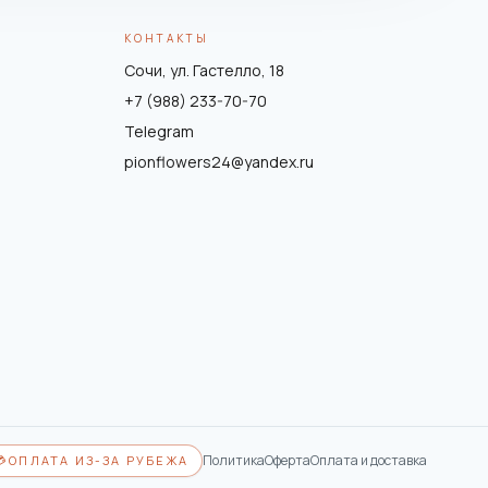
КОНТАКТЫ
Сочи, ул. Гастелло, 18
+7 (988) 233-70-70
Telegram
pionflowers24@yandex.ru
Политика
Оферта
Оплата и доставка
💳
ОПЛАТА ИЗ-ЗА РУБЕЖА