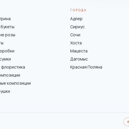
ГОРОДА
трина
Адлер
 букеты
Сириус
ие розы
Сочи
ты
Хоста
коробки
Мацеста
 сумки
Дагомыс
 флористика
Красная Поляна
омпозиции
ные композиции
рушки