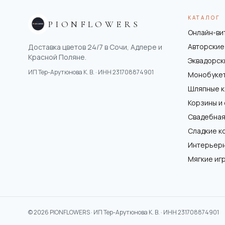
КАТАЛОГ
PIONFLOWERS
Онлайн-ви
Авторские
Доставка цветов 24/7 в Сочи, Адлере и
Красной Поляне.
Эквадорск
ИП Тер-Арутюнова К. В.
· ИНН
231708874901
Монобуке
Шляпные 
Корзины и
Свадебная
Сладкие к
Интерьер
Мягкие иг
©
2026
PIONFLOWERS ·
ИП Тер-Арутюнова К. В.
· ИНН
231708874901