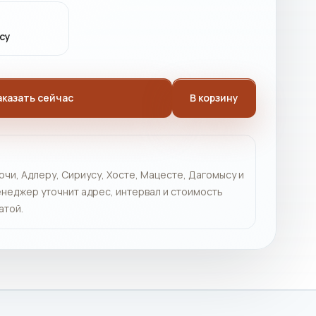
су
аказать сейчас
В корзину
очи, Адлеру, Сириусу, Хосте, Мацесте, Дагомысу и
неджер уточнит адрес, интервал и стоимость
атой.